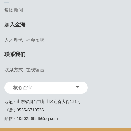
集团新闻
加入金海
人才理念
社会招聘
联系我们
联系方式
在线留言
核心企业
山东省烟台市莱山区迎春大街131号
地址：
0535-6719536
电话：
1050286888@qq.com
邮箱：