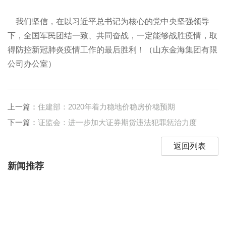
我们坚信，在以习近平总书记为核心的党中央坚强领导
下，全国军民团结一致、共同奋战，一定能够战胜疫情，取
得防控新冠肺炎疫情工作的最后胜利！（山东金海集团有限
公司办公室）
上一篇：
住建部：2020年着力稳地价稳房价稳预期
下一篇：
证监会：进一步加大证券期货违法犯罪惩治力度
返回列表
新闻推荐