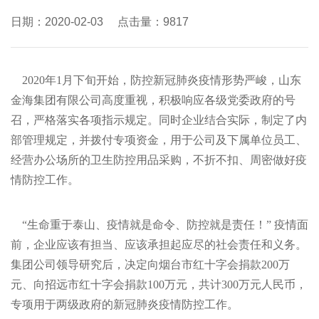
日期：2020-02-03 点击量：
9817
2020年1月下旬开始，防控新冠肺炎疫情形势严峻，山东
金海集团有限公司高度重视，积极响应各级党委政府的号
召，严格落实各项指示规定。同时企业结合实际，制定了内
部管理规定，并拨付专项资金，用于公司及下属单位员工、
经营办公场所的卫生防控用品采购，不折不扣、周密做好疫
情防控工作。
“生命重于泰山、疫情就是命令、防控就是责任！” 疫情面
前，企业应该有担当、应该承担起应尽的社会责任和义务。
集团公司领导研究后，决定向烟台市红十字会捐款200万
元、向招远市红十字会捐款100万元，共计300万元人民币，
专项用于两级政府的新冠肺炎疫情防控工作。